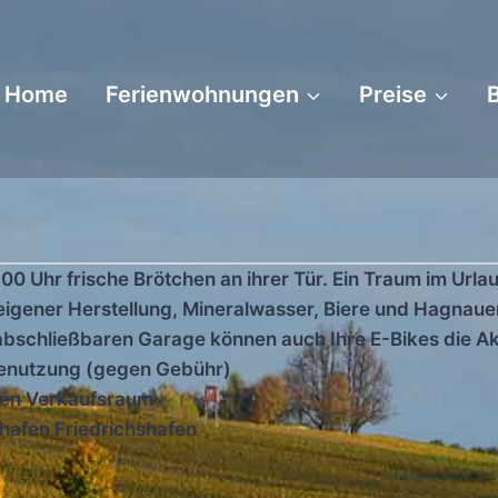
Home
Ferienwohnungen
Preise
00 Uhr frische Brötchen an ihrer Tür. Ein Traum im Urla
 eigener Herstellung, Mineralwasser, Biere und Hagnaue
 abschließbaren Garage können auch Ihre E-Bikes die A
enutzung (gegen Gebühr)
nen Verkaufsraum
hafen Friedrichshafen