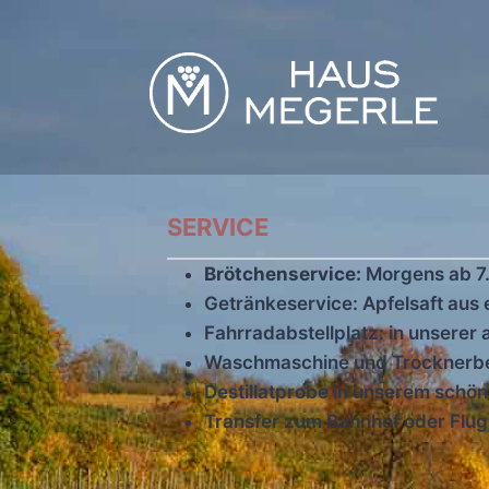
Zum
Inhalt
springen
SERVICE
Brötchenservice:
Morgens ab 7.
Getränkeservice: Apfelsaft aus
Fahrradabstellplatz: in unserer
Waschmaschine und Trocknerb
Destillatprobe in unserem schö
Transfer zum Bahnhof oder Flug